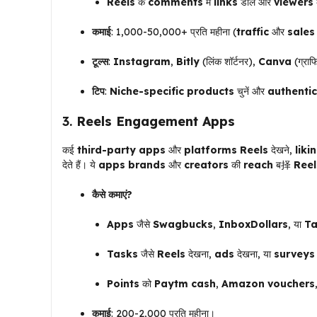
Reels
के
comments
में
links
डालें और
viewers
कमाई
: ₹1,000-₹50,000+ प्रति महीना (
traffic
और
sales
टूल्स
:
Instagram
,
Bitly
(लिंक शॉर्टनर),
Canva
(ग्राफ
टिप
:
Niche-specific products
चुनें और
authentic
3.
Reels Engagement Apps
कई
third-party apps
और
platforms
Reels
देखने,
liki
देते हैं। ये
apps
brands
और
creators
की
reach
ब择
Reel
कैसे कमाएं?
Apps
जैसे
Swagbucks
,
InboxDollars
, या
Ta
Tasks
जैसे
Reels
देखना,
ads
देखना, या
surveys
Points
को
Paytm cash
,
Amazon vouchers
कमाई
: ₹200-₹2,000 प्रति महीना।