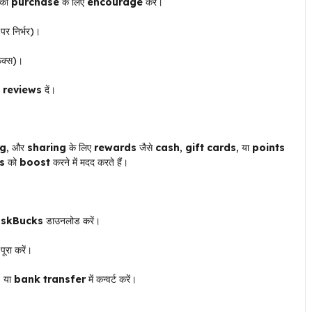
को
purchase
के लिए
encourage
करें।
पर निर्भर)।
िक्स)।
 reviews
दें।
ng
, और
sharing
के लिए
rewards
जैसे
cash
,
gift cards
, या
points
s
को
boost
करने में मदद करते हैं।
skBucks
डाउनलोड करें।
पूरा करें।
, या
bank transfer
में कन्वर्ट करें।