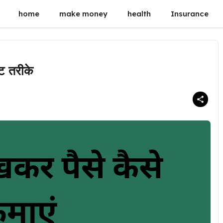
home
make money
health
Insurance
ट तरीके