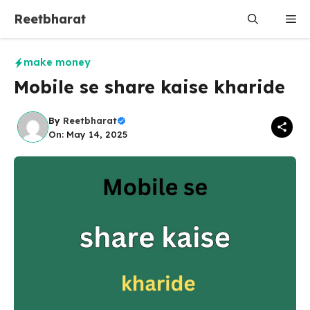
Skip
Reetbharat
Me
to
content
make money
Mobile se share kaise kharide
By
Reetbharat
On: May 14, 2025