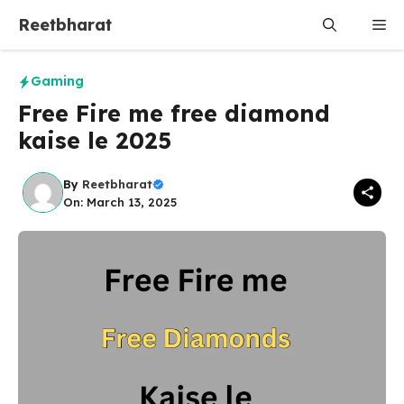
Skip
Reetbharat
Me
to
content
Gaming
Free Fire me free diamond
kaise le 2025
By
Reetbharat
On: March 13, 2025