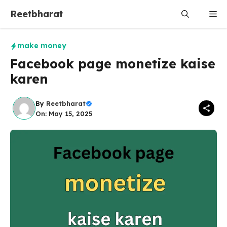
Skip
Reetbharat
Me
to
content
make money
Facebook page monetize kaise
karen
By
Reetbharat
On: May 15, 2025